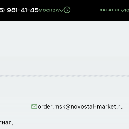
5) 981-41-45
Москва
Каталог
К
order.msk@novostal-market.ru
тная,