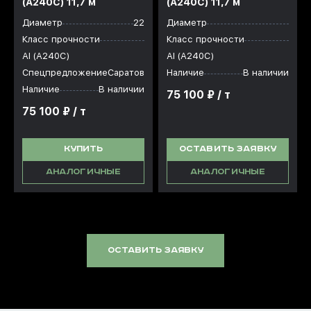
(А240С) 11,7 м
(А240С) 11,7 м
Диаметр
22
Диаметр
Класс прочности
Класс прочности
АI (А240С)
АI (А240С)
Спецпредложение
Саратов
Наличие
В наличии
Наличие
В наличии
75 100 ₽ / т
75 100 ₽ / т
КУПИТЬ
ОСТАВИТЬ ЗАЯВКУ
АНАЛОГИЧНЫЕ
АНАЛОГИЧНЫЕ
оставить заявку